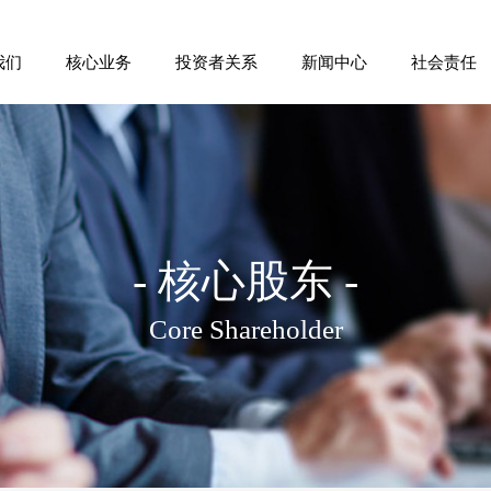
我们
核心业务
投资者关系
新闻中心
社会责任
简介
商业航天
企业管治
企业要闻
公益理念
团队
清洁能源
公告通函
媒体关注
慈善捐赠
股东
财务报告
里程
投资者报告
- 核心股东 -
投资者关系部
Core Shareholder
公告(遗失的股份证明书)