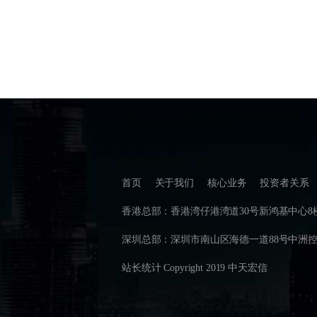
首页
关于我们
核心业务
投资者关系
香港总部：香港湾仔港湾道30号新鸿基中心8楼808-8
深圳总部：深圳市南山区海德一道88号中洲控股金融中
站长统计 Copyright 2019 中天宏信