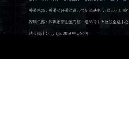
香港总部：香港湾仔港湾道30号新鸿基中心8楼808-814室 联系电
深圳总部：深圳市南山区海德一道88号中洲控股金融中心A座35B
站长统计 Copyright 2019 中天宏信